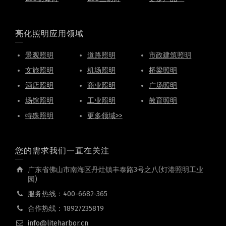
亮化照明应用领域
景观照明
道路照明
市政建筑照明
文旅照明
机场照明
桥梁照明
酒店照明
商业照明
广场照明
场馆照明
工业照明
教育照明
特殊照明
更多领域>>
您的需求我们一直在关注
广东省佛山市南海区丹灶镇丰泰路3号之八(灯港照明工业
园)
服务热线：400-6682-365
合作热线：18927235819
info@liteharbor.cn