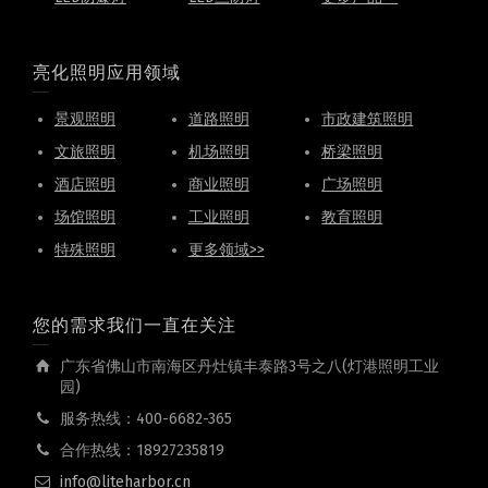
亮化照明应用领域
景观照明
道路照明
市政建筑照明
文旅照明
机场照明
桥梁照明
酒店照明
商业照明
广场照明
场馆照明
工业照明
教育照明
特殊照明
更多领域>>
您的需求我们一直在关注
广东省佛山市南海区丹灶镇丰泰路3号之八(灯港照明工业
园)
服务热线：400-6682-365
合作热线：18927235819
info@liteharbor.cn