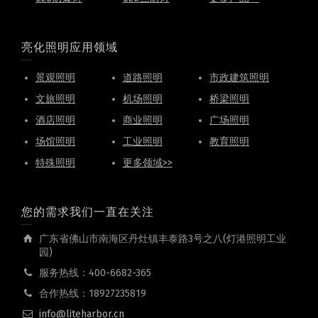
亮化照明应用领域
景观照明
道路照明
市政建筑照明
文旅照明
机场照明
桥梁照明
酒店照明
商业照明
广场照明
场馆照明
工业照明
教育照明
特殊照明
更多领域>>
您的需求我们一直在关注
广东省佛山市南海区丹灶镇丰泰路3号之八(灯港照明工业
园)
服务热线：400-6682-365
合作热线：18927235819
info@liteharbor.cn