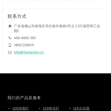
联系方式
广东省佛山市南海区丹灶镇丰泰路3号之八(灯港照明工业
园)
400-6682-365
18927235819
info@liteharbor.cn
我们的产品及服务
LED洗墙灯
LED投光灯
LED点光源