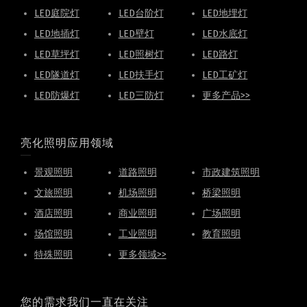
LED庭院灯
LED台阶灯
LED地埋灯
LED地插灯
LED壁灯
LED水底灯
LED草坪灯
LED照树灯
LED路灯
LED隧道灯
LED扶手灯
LED工矿灯
LED防爆灯
LED三防灯
更多产品>>
亮化照明应用领域
景观照明
道路照明
市政建筑照明
文旅照明
机场照明
桥梁照明
酒店照明
商业照明
广场照明
场馆照明
工业照明
教育照明
特殊照明
更多领域>>
您的需求我们一直在关注