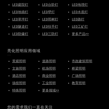
LED庭院灯
LED台阶灯
LED地埋灯
LED地插灯
LED壁灯
LED水底灯
LED草坪灯
LED照树灯
LED路灯
LED隧道灯
LED扶手灯
LED工矿灯
LED防爆灯
LED三防灯
更多产品>>
亮化照明应用领域
景观照明
道路照明
市政建筑照明
文旅照明
机场照明
桥梁照明
酒店照明
商业照明
广场照明
场馆照明
工业照明
教育照明
特殊照明
更多领域>>
您的需求我们一直在关注