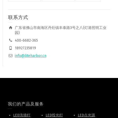
联系方式
广东省佛山市南海区丹灶镇丰泰路3号之八(灯港照明工业
园)
400-6682-365
18927235819
info@liteharbor.cn
我们的产品及服务
LED洗墙灯
LED投光灯
LED点光源