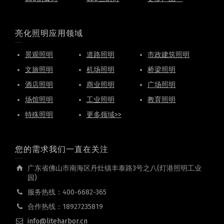
亮化照明应用领域
景观照明
道路照明
市政建筑照明
文旅照明
机场照明
桥梁照明
酒店照明
商业照明
广场照明
场馆照明
工业照明
教育照明
特殊照明
更多领域>>
您的需求我们一直在关注
广东省佛山市南海区丹灶镇丰泰路3号之八(灯港照明工业
园)
服务热线：400-6682-365
合作热线：18927235819
info@liteharbor.cn