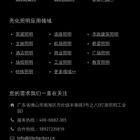
亮化照明应用领域
景观照明
道路照明
市政建筑照明
文旅照明
机场照明
桥梁照明
酒店照明
商业照明
广场照明
场馆照明
工业照明
教育照明
特殊照明
更多领域>>
您的需求我们一直在关注
广东省佛山市南海区丹灶镇丰泰路3号之八(灯港照明工业
园)
服务热线：400-6682-365
合作热线：18927235819
info@liteharbor.cn