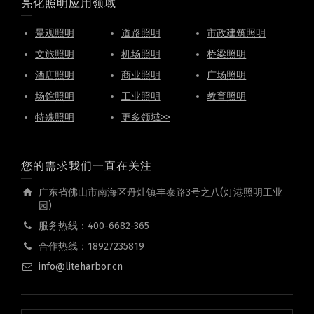
亮化照明应用领域
景观照明
道路照明
市政建筑照明
文旅照明
机场照明
桥梁照明
酒店照明
商业照明
广场照明
场馆照明
工业照明
教育照明
特殊照明
更多领域>>
您的需求我们一直在关注
广东省佛山市南海区丹灶镇丰泰路3号之八(灯港照明工业
园)
服务热线：400-6682-365
合作热线：18927235819
info@liteharbor.cn