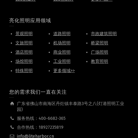
亮化照明应用领域
景观照明
道路照明
市政建筑照明
文旅照明
机场照明
桥梁照明
酒店照明
商业照明
广场照明
场馆照明
工业照明
教育照明
特殊照明
更多领域>>
您的需求我们一直在关注
广东省佛山市南海区丹灶镇丰泰路3号之八(灯港照明工业
园)
服务热线：400-6682-365
合作热线：18927235819
info@liteharbor.cn