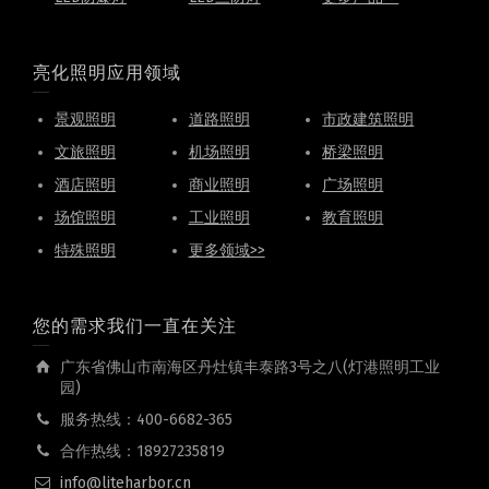
亮化照明应用领域
景观照明
道路照明
市政建筑照明
文旅照明
机场照明
桥梁照明
酒店照明
商业照明
广场照明
场馆照明
工业照明
教育照明
特殊照明
更多领域>>
您的需求我们一直在关注
广东省佛山市南海区丹灶镇丰泰路3号之八(灯港照明工业
园)
服务热线：400-6682-365
合作热线：18927235819
info@liteharbor.cn