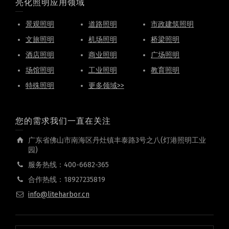
亮化照明应用领域
景观照明
道路照明
市政建筑照明
文旅照明
机场照明
桥梁照明
酒店照明
商业照明
广场照明
场馆照明
工业照明
教育照明
特殊照明
更多领域>>
您的需求我们一直在关注
广东省佛山市南海区丹灶镇丰泰路3号之八(灯港照明工业
园)
服务热线：400-6682-365
合作热线：18927235819
info@liteharbor.cn