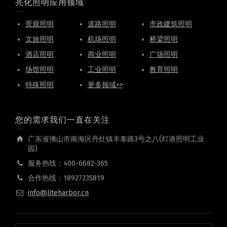
亮化照明应用领域
景观照明
道路照明
市政建筑照明
文旅照明
机场照明
桥梁照明
酒店照明
商业照明
广场照明
场馆照明
工业照明
教育照明
特殊照明
更多领域>>
您的需求我们一直在关注
广东省佛山市南海区丹灶镇丰泰路3号之八(灯港照明工业
园)
服务热线：400-6682-365
合作热线：18927235819
info@liteharbor.cn