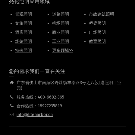
亮化照明应用领域
景观照明
道路照明
市政建筑照明
文旅照明
机场照明
桥梁照明
酒店照明
商业照明
广场照明
场馆照明
工业照明
教育照明
特殊照明
更多领域>>
您的需求我们一直在关注
广东省佛山市南海区丹灶镇丰泰路3号之八(灯港照明工业
园)
服务热线：400-6682-365
合作热线：18927235819
info@liteharbor.cn