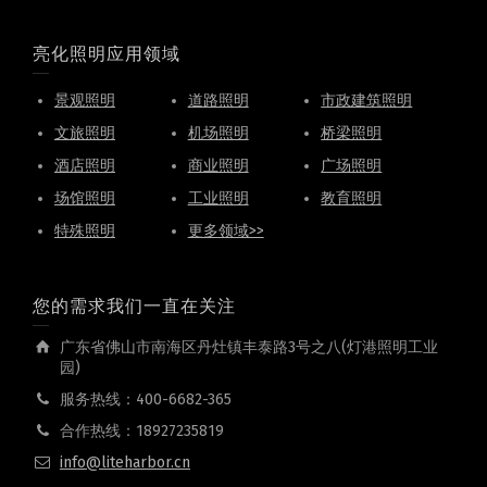
亮化照明应用领域
景观照明
道路照明
市政建筑照明
文旅照明
机场照明
桥梁照明
酒店照明
商业照明
广场照明
场馆照明
工业照明
教育照明
特殊照明
更多领域>>
您的需求我们一直在关注
广东省佛山市南海区丹灶镇丰泰路3号之八(灯港照明工业
园)
服务热线：400-6682-365
合作热线：18927235819
info@liteharbor.cn