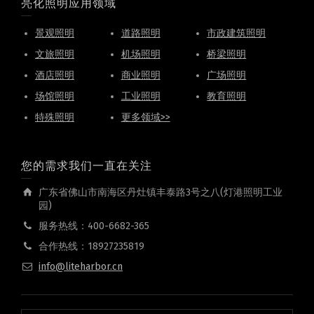
亮化照明应用领域
景观照明
道路照明
市政建筑照明
文旅照明
机场照明
桥梁照明
酒店照明
商业照明
广场照明
场馆照明
工业照明
教育照明
特殊照明
更多领域>>
您的需求我们一直在关注
广东省佛山市南海区丹灶镇丰泰路3号之八(灯港照明工业
园)
服务热线：400-6682-365
合作热线：18927235819
info@liteharbor.cn