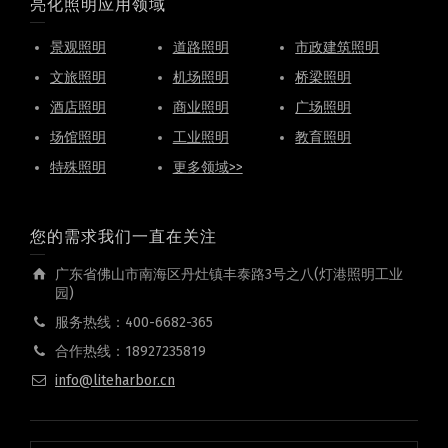
亮化照明应用领域
景观照明
道路照明
市政建筑照明
文旅照明
机场照明
桥梁照明
酒店照明
商业照明
广场照明
场馆照明
工业照明
教育照明
特殊照明
更多领域>>
您的需求我们一直在关注
广东省佛山市南海区丹灶镇丰泰路3号之八(灯港照明工业
园)
服务热线：400-6682-365
合作热线：18927235819
info@liteharbor.cn