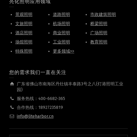
亮化照明应用领域
景观照明
道路照明
市政建筑照明
文旅照明
机场照明
桥梁照明
酒店照明
商业照明
广场照明
场馆照明
工业照明
教育照明
特殊照明
更多领域>>
您的需求我们一直在关注
广东省佛山市南海区丹灶镇丰泰路3号之八(灯港照明工业
园)
服务热线：400-6682-365
合作热线：18927235819
info@liteharbor.cn