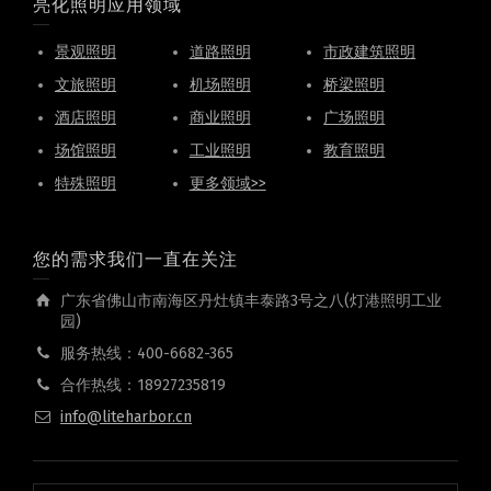
亮化照明应用领域
景观照明
道路照明
市政建筑照明
文旅照明
机场照明
桥梁照明
酒店照明
商业照明
广场照明
场馆照明
工业照明
教育照明
特殊照明
更多领域>>
您的需求我们一直在关注
广东省佛山市南海区丹灶镇丰泰路3号之八(灯港照明工业
园)
服务热线：400-6682-365
合作热线：18927235819
info@liteharbor.cn