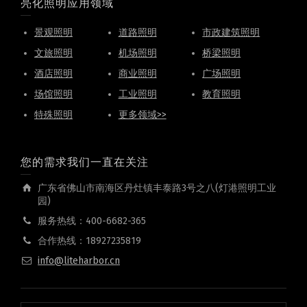
亮化照明应用领域
景观照明
道路照明
市政建筑照明
文旅照明
机场照明
桥梁照明
酒店照明
商业照明
广场照明
场馆照明
工业照明
教育照明
特殊照明
更多领域>>
您的需求我们一直在关注
广东省佛山市南海区丹灶镇丰泰路3号之八(灯港照明工业
园)
服务热线：400-6682-365
合作热线：18927235819
info@liteharbor.cn