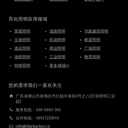
亮化照明应用领域
景观照明
道路照明
市政建筑照明
文旅照明
机场照明
桥梁照明
酒店照明
商业照明
广场照明
场馆照明
工业照明
教育照明
特殊照明
更多领域>>
您的需求我们一直在关注
广东省佛山市南海区丹灶镇丰泰路3号之八(灯港照明工业
园)
服务热线：400-6682-365
合作热线：18927235819
info@liteharbor.cn