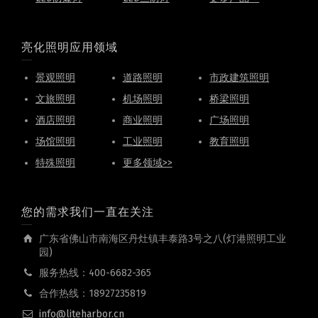
亮化照明应用领域
景观照明
道路照明
市政建筑照明
文旅照明
机场照明
桥梁照明
酒店照明
商业照明
广场照明
场馆照明
工业照明
教育照明
特殊照明
更多领域>>
您的需求我们一直在关注
广东省佛山市南海区丹灶镇丰泰路3号之八(灯港照明工业
园)
服务热线：400-6682-365
合作热线：18927235819
info@liteharbor.cn