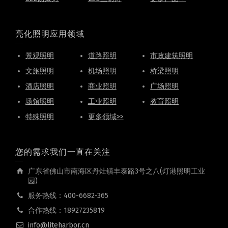
亮化照明应用领域
景观照明
道路照明
市政建筑照明
文旅照明
机场照明
桥梁照明
酒店照明
商业照明
广场照明
场馆照明
工业照明
教育照明
特殊照明
更多领域>>
您的需求我们一直在关注
广东省佛山市南海区丹灶镇丰泰路3号之八(灯港照明工业
园)
服务热线：400-6682-365
合作热线：18927235819
info@liteharbor.cn