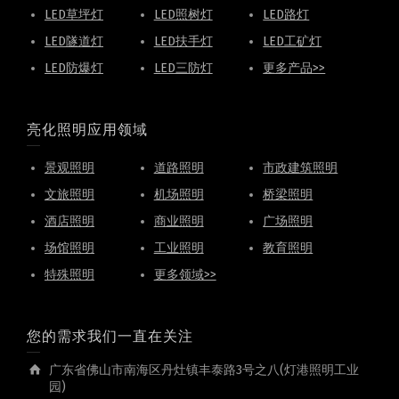
LED草坪灯
LED照树灯
LED路灯
LED隧道灯
LED扶手灯
LED工矿灯
LED防爆灯
LED三防灯
更多产品>>
亮化照明应用领域
景观照明
道路照明
市政建筑照明
文旅照明
机场照明
桥梁照明
酒店照明
商业照明
广场照明
场馆照明
工业照明
教育照明
特殊照明
更多领域>>
您的需求我们一直在关注
广东省佛山市南海区丹灶镇丰泰路3号之八(灯港照明工业
园)