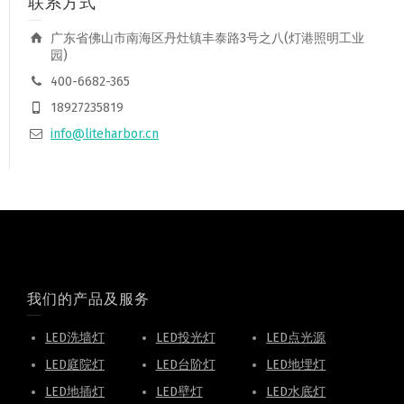
联系方式
广东省佛山市南海区丹灶镇丰泰路3号之八(灯港照明工业
园)
400-6682-365
18927235819
info@liteharbor.cn
我们的产品及服务
LED洗墙灯
LED投光灯
LED点光源
LED庭院灯
LED台阶灯
LED地埋灯
LED地插灯
LED壁灯
LED水底灯