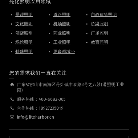
亮化照明应用领域
景观照明
道路照明
市政建筑照明
文旅照明
机场照明
桥梁照明
酒店照明
商业照明
广场照明
场馆照明
工业照明
教育照明
特殊照明
更多领域>>
您的需求我们一直在关注
广东省佛山市南海区丹灶镇丰泰路3号之八(灯港照明工业
园)
服务热线：400-6682-365
合作热线：18927235819
info@liteharbor.cn