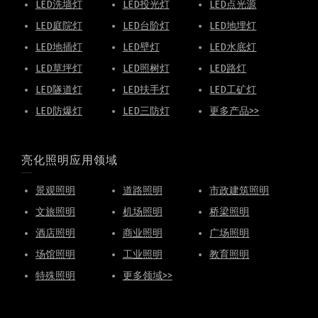
LED洗墙灯
LED投光灯
LED点光源
LED庭院灯
LED台阶灯
LED地埋灯
LED地插灯
LED壁灯
LED水底灯
LED草坪灯
LED照树灯
LED路灯
LED隧道灯
LED扶手灯
LED工矿灯
LED防爆灯
LED三防灯
更多产品>>
亮化照明应用领域
景观照明
道路照明
市政建筑照明
文旅照明
机场照明
桥梁照明
酒店照明
商业照明
广场照明
场馆照明
工业照明
教育照明
特殊照明
更多领域>>