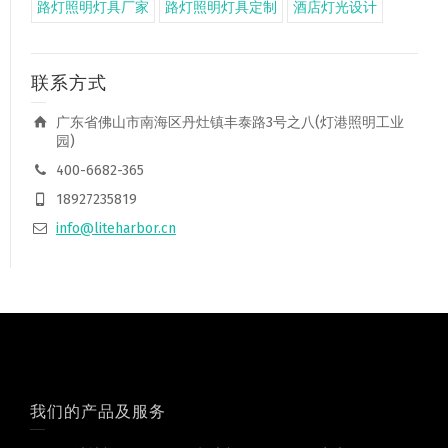
路灯照明灯具厂家
路灯照明灯具定制
酒店灯光设计
联系方式
广东省佛山市南海区丹灶镇丰泰路3号之八(灯港照明工业
园)
400-6682-365
18927235819
info@liteharbor.cn
我们的产品及服务