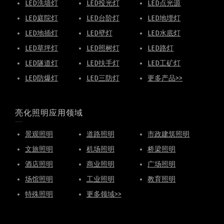
LED洗墙灯
LED投光灯
LED点光源
LED庭院灯
LED台阶灯
LED地埋灯
LED地插灯
LED壁灯
LED水底灯
LED草坪灯
LED照树灯
LED路灯
LED隧道灯
LED扶手灯
LED工矿灯
LED防爆灯
LED三防灯
更多产品>>
亮化照明应用领域
景观照明
道路照明
市政建筑照明
文旅照明
机场照明
桥梁照明
酒店照明
商业照明
广场照明
场馆照明
工业照明
教育照明
特殊照明
更多领域>>