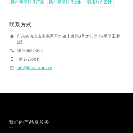
路灯照明灯具厂家
路灯照明灯具定制
酒店灯光设计
联系方式
广东省佛山市南海区丹灶镇丰泰路3号之八(灯港照明工业
园)
400-6682-365
18927235819
info@liteharbor.cn
我们的产品及服务