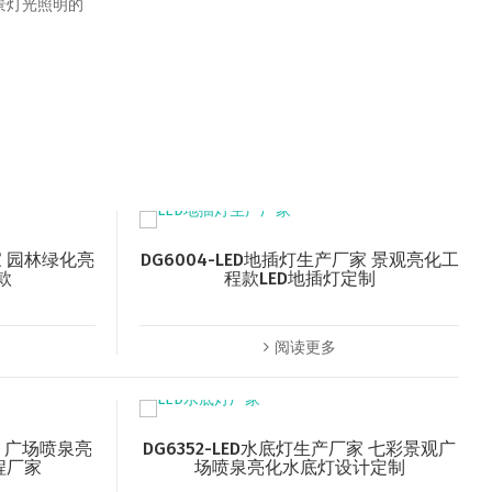
景灯光照明的
家 园林绿化亮
DG6004-LED地插灯生产厂家 景观亮化工
款
程款LED地插灯定制
阅读更多
家 广场喷泉亮
DG6352-LED水底灯生产厂家 七彩景观广
程厂家
场喷泉亮化水底灯设计定制