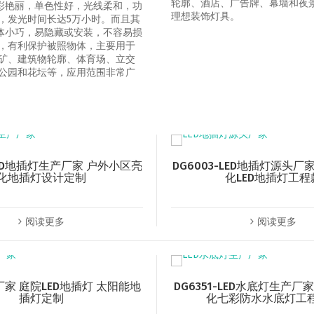
轮廓、酒店、广告牌、幕墙和夜
色彩艳丽，单色性好，光线柔和，功
理想装饰灯具。
，发光时间长达5万小时。而且其
灯体小巧，易隐藏或安装，不容易损
，有利保护被照物体，主要用于
矿、建筑物轮廓、体育场、立交
公园和花坛等，应用范围非常广
-LED地插灯生产厂家 户外小区亮
DG6003-LED地插灯源头厂
化地插灯设计定制
化LED地插灯工程
阅读更多
阅读更多
厂家 庭院LED地插灯 太阳能地
DG6351-LED水底灯生产厂
插灯定制
化七彩防水水底灯工