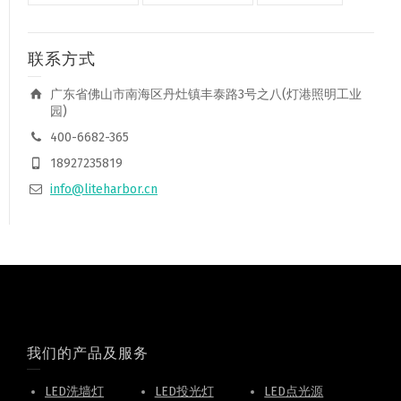
联系方式
广东省佛山市南海区丹灶镇丰泰路3号之八(灯港照明工业
园)
400-6682-365
18927235819
info@liteharbor.cn
我们的产品及服务
LED洗墙灯
LED投光灯
LED点光源