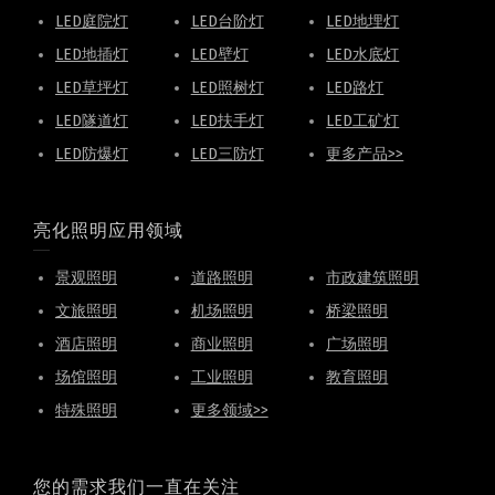
LED庭院灯
LED台阶灯
LED地埋灯
LED地插灯
LED壁灯
LED水底灯
LED草坪灯
LED照树灯
LED路灯
LED隧道灯
LED扶手灯
LED工矿灯
LED防爆灯
LED三防灯
更多产品>>
亮化照明应用领域
景观照明
道路照明
市政建筑照明
文旅照明
机场照明
桥梁照明
酒店照明
商业照明
广场照明
场馆照明
工业照明
教育照明
特殊照明
更多领域>>
您的需求我们一直在关注