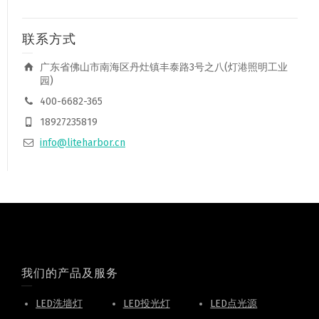
联系方式
广东省佛山市南海区丹灶镇丰泰路3号之八(灯港照明工业
园)
400-6682-365
18927235819
info@liteharbor.cn
我们的产品及服务
LED洗墙灯
LED投光灯
LED点光源