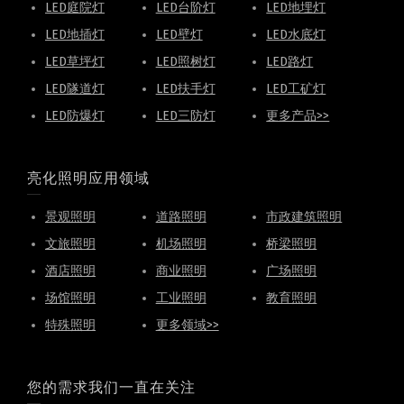
LED庭院灯
LED台阶灯
LED地埋灯
LED地插灯
LED壁灯
LED水底灯
LED草坪灯
LED照树灯
LED路灯
LED隧道灯
LED扶手灯
LED工矿灯
LED防爆灯
LED三防灯
更多产品>>
亮化照明应用领域
景观照明
道路照明
市政建筑照明
文旅照明
机场照明
桥梁照明
酒店照明
商业照明
广场照明
场馆照明
工业照明
教育照明
特殊照明
更多领域>>
您的需求我们一直在关注