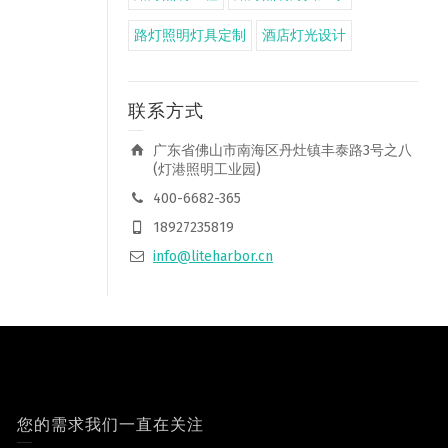
路灯照明灯具定制
酒店灯光设计
联系方式
广东省佛山市南海区丹灶镇丰泰路3号之八
(灯港照明工业园)
400-6682-365
18927235819
info@liteharbor.cn
您的需求我们一直在关注