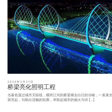
2026年3月21日
桥梁亮化照明工程
当暮色漫过城市天际线，横跨江河的桥梁褪去白日的冷峻，一束束
第亮起，勾勒出流畅的轮廓，串联起城市的烟火与诗 […]