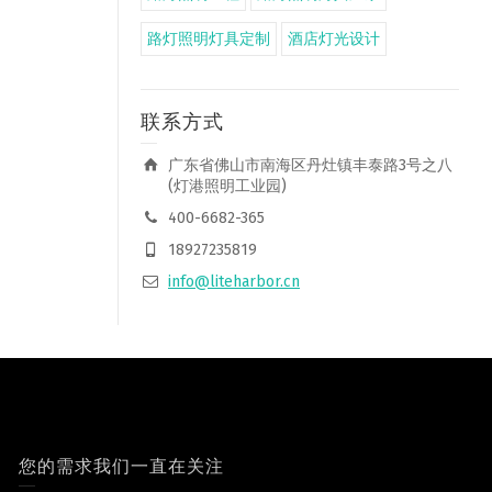
路灯照明灯具定制
酒店灯光设计
联系方式
广东省佛山市南海区丹灶镇丰泰路3号之八
(灯港照明工业园)
400-6682-365
18927235819
info@liteharbor.cn
您的需求我们一直在关注