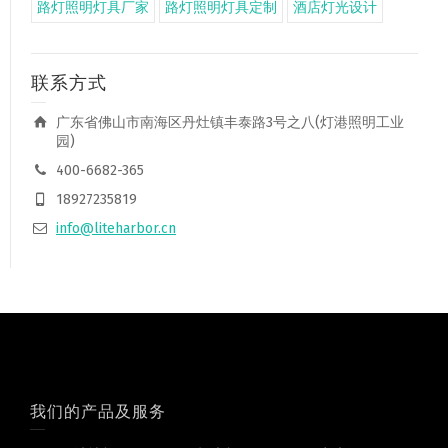
路灯照明灯具厂家
路灯照明灯具定制
酒店灯光设计
联系方式
广东省佛山市南海区丹灶镇丰泰路3号之八(灯港照明工业
园)
400-6682-365
18927235819
info@liteharbor.cn
我们的产品及服务