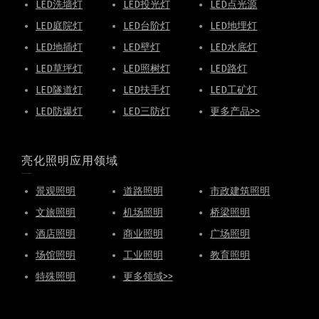
LED洗墙灯
LED投光灯
LED点光源
LED庭院灯
LED台阶灯
LED地埋灯
LED地插灯
LED壁灯
LED水底灯
LED草坪灯
LED照树灯
LED路灯
LED隧道灯
LED扶手灯
LED工矿灯
LED防爆灯
LED三防灯
更多产品>>
亮化照明应用领域
景观照明
道路照明
市政建筑照明
文旅照明
机场照明
桥梁照明
酒店照明
商业照明
广场照明
场馆照明
工业照明
教育照明
特殊照明
更多领域>>