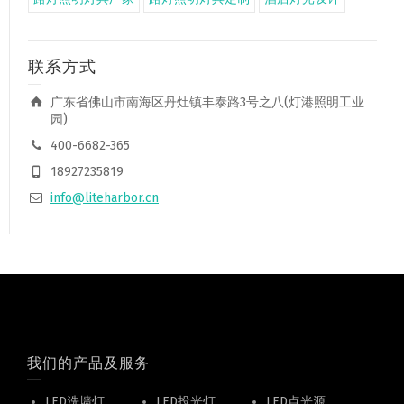
联系方式
广东省佛山市南海区丹灶镇丰泰路3号之八(灯港照明工业
园)
400-6682-365
18927235819
info@liteharbor.cn
我们的产品及服务
LED洗墙灯
LED投光灯
LED点光源