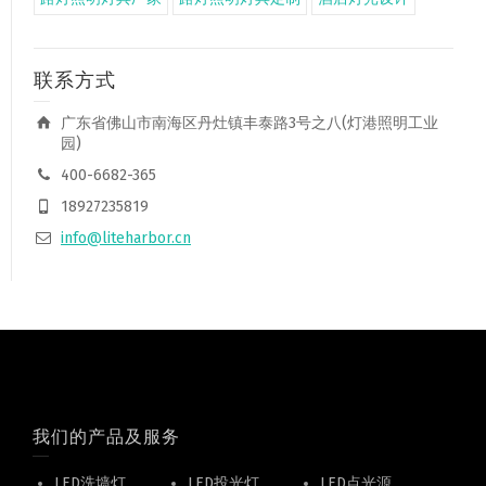
联系方式
广东省佛山市南海区丹灶镇丰泰路3号之八(灯港照明工业
园)
400-6682-365
18927235819
info@liteharbor.cn
我们的产品及服务
LED洗墙灯
LED投光灯
LED点光源