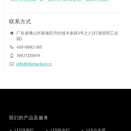
联系方式
广东省佛山市南海区丹灶镇丰泰路3号之八(灯港照明工业
园)
400-6682-365
18927235819
info@liteharbor.cn
我们的产品及服务
LED洗墙灯
LED投光灯
LED点光源