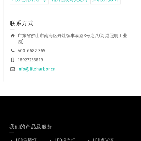
联系方式
广东省佛山市南海区丹灶镇丰泰路3号之八(灯港照明工业
园)
400-6682-365
18927235819
info@liteharbor.cn
我们的产品及服务
LED洗墙灯
LED投光灯
LED点光源