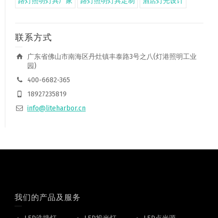
路灯照明灯具厂家
路灯照明灯具定制
酒店灯光设计
联系方式
广东省佛山市南海区丹灶镇丰泰路3号之八(灯港照明工业
园)
400-6682-365
18927235819
info@liteharbor.cn
我们的产品及服务