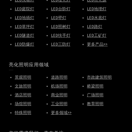
LED洗墙灯
LED投光灯
LED点光源
LED庭院灯
LED台阶灯
LED地埋灯
LED地插灯
LED壁灯
LED水底灯
LED草坪灯
LED照树灯
LED路灯
LED隧道灯
LED扶手灯
LED工矿灯
LED防爆灯
LED三防灯
更多产品>>
亮化照明应用领域
景观照明
道路照明
市政建筑照明
文旅照明
机场照明
桥梁照明
酒店照明
商业照明
广场照明
场馆照明
工业照明
教育照明
特殊照明
更多领域>>