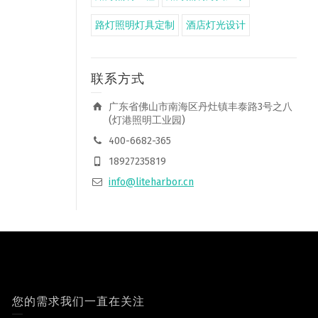
路灯照明灯具定制
酒店灯光设计
联系方式
广东省佛山市南海区丹灶镇丰泰路3号之八
(灯港照明工业园)
400-6682-365
18927235819
info@liteharbor.cn
您的需求我们一直在关注