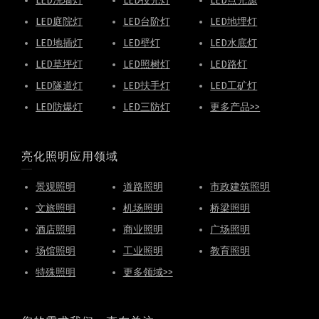
LED洗墙灯
LED投光灯
LED点光源
LED庭院灯
LED台阶灯
LED地埋灯
LED地插灯
LED壁灯
LED水底灯
LED草坪灯
LED照树灯
LED路灯
LED隧道灯
LED扶手灯
LED工矿灯
LED防爆灯
LED三防灯
更多产品>>
亮化照明应用领域
景观照明
道路照明
市政建筑照明
文旅照明
机场照明
桥梁照明
酒店照明
商业照明
广场照明
场馆照明
工业照明
教育照明
特殊照明
更多领域>>