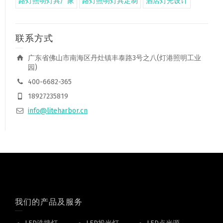
路灯照明灯具厂家
路灯照明灯具定制
酒店灯光设计
联系方式
广东省佛山市南海区丹灶镇丰泰路3号之八(灯港照明工业
园)
400-6682-365
18927235819
info@liteharbor.cn
我们的产品及服务