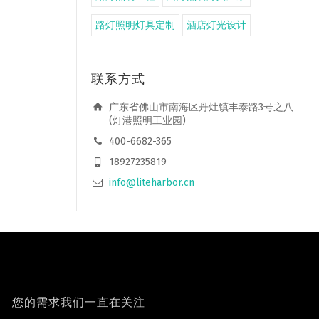
路灯照明灯具定制
酒店灯光设计
联系方式
广东省佛山市南海区丹灶镇丰泰路3号之八
(灯港照明工业园)
400-6682-365
18927235819
info@liteharbor.cn
您的需求我们一直在关注