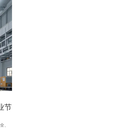
业节
安全、