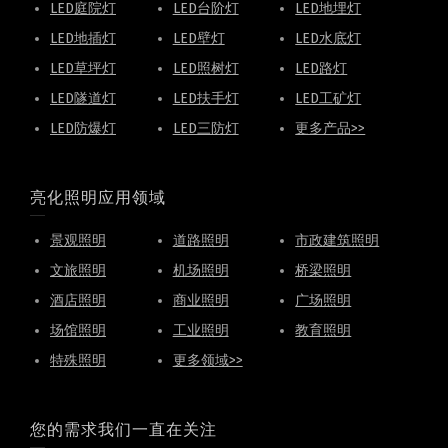
LED庭院灯
LED台阶灯
LED地埋灯
LED地插灯
LED壁灯
LED水底灯
LED草坪灯
LED照树灯
LED路灯
LED隧道灯
LED扶手灯
LED工矿灯
LED防爆灯
LED三防灯
更多产品>>
亮化照明应用领域
景观照明
道路照明
市政建筑照明
文旅照明
机场照明
桥梁照明
酒店照明
商业照明
广场照明
场馆照明
工业照明
教育照明
特殊照明
更多领域>>
您的需求我们一直在关注