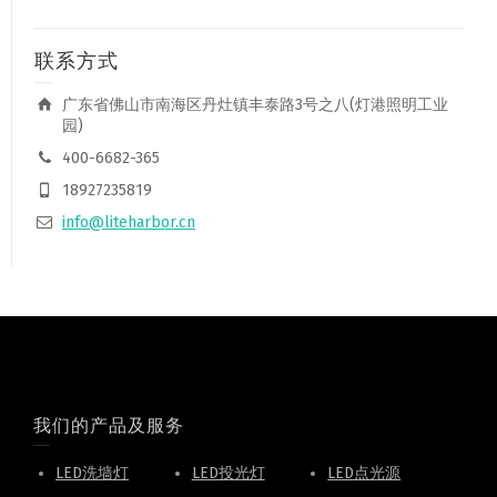
联系方式
广东省佛山市南海区丹灶镇丰泰路3号之八(灯港照明工业
园)
400-6682-365
18927235819
info@liteharbor.cn
我们的产品及服务
LED洗墙灯
LED投光灯
LED点光源