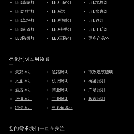
LED庭院灯
LED台阶灯
LED地埋灯
LED地插灯
LED壁灯
LED水底灯
LED草坪灯
LED照树灯
LED路灯
LED隧道灯
LED扶手灯
LED工矿灯
LED防爆灯
LED三防灯
更多产品>>
亮化照明应用领域
景观照明
道路照明
市政建筑照明
文旅照明
机场照明
桥梁照明
酒店照明
商业照明
广场照明
场馆照明
工业照明
教育照明
特殊照明
更多领域>>
您的需求我们一直在关注