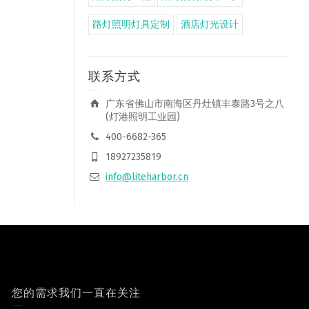
路灯照明灯具定制
酒店灯光设计
联系方式
广东省佛山市南海区丹灶镇丰泰路3号之八
(灯港照明工业园)
400-6682-365
18927235819
info@liteharbor.cn
您的需求我们一直在关注