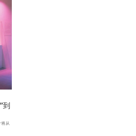
”到
计将从