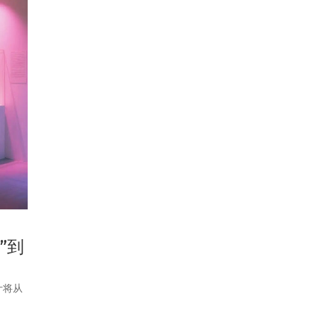
”到
计将从