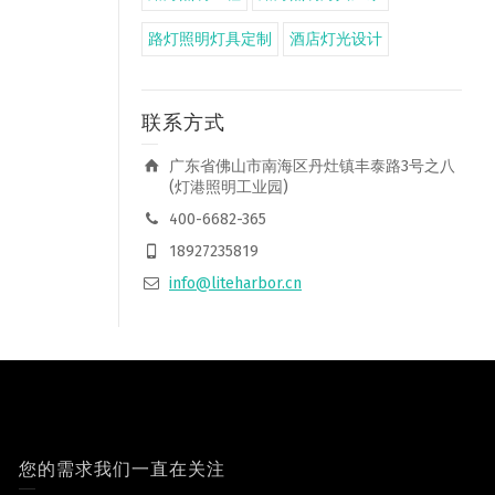
路灯照明灯具定制
酒店灯光设计
联系方式
广东省佛山市南海区丹灶镇丰泰路3号之八
(灯港照明工业园)
400-6682-365
18927235819
info@liteharbor.cn
您的需求我们一直在关注