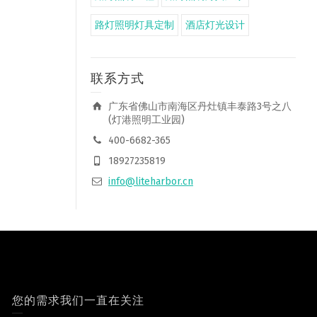
路灯照明灯具定制
酒店灯光设计
联系方式
广东省佛山市南海区丹灶镇丰泰路3号之八
(灯港照明工业园)
400-6682-365
18927235819
info@liteharbor.cn
您的需求我们一直在关注