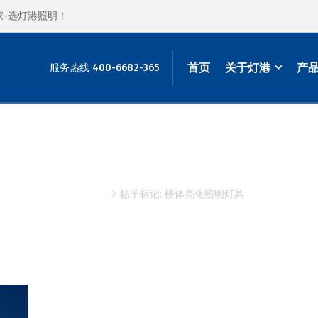
家-选灯港照明！
首页
关于灯港
产
服务热线 400-6682-365
标签档案: 楼体亮化照明灯具
主页
帖子标记: 楼体亮化照明灯具